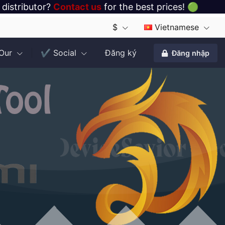
distributor?
Contact us
for the best prices! 🟢
$
Vietnamese
 Our
✔️ Social
Đăng ký
Đăng nhập