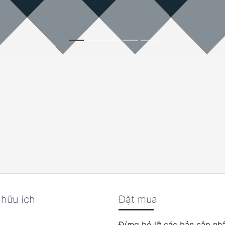
 hữu ích
Đặt mua
Đừng bỏ lỡ các bản cập nhậ