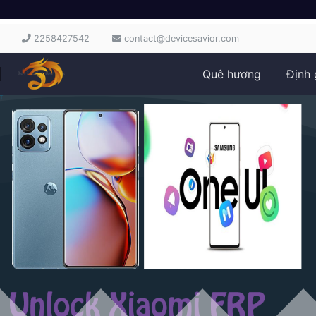
2258427542
contact@devicesavior.com
Quê hương
Định 