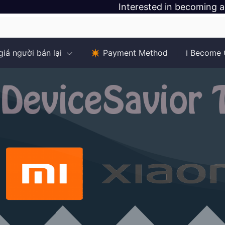
Interested in becoming a 
giá người bán lại
✴️ Payment Method
ℹ️ Become